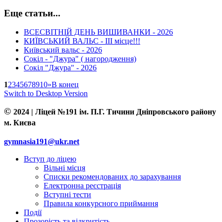
Еще статьи...
ВСЕСВІТНІЙ ДЕНЬ ВИШИВАНКИ - 2026
КИЇВСЬКИЙ ВАЛЬС - ІІІ місце!!!
Київський вальс - 2026
Сокіл - "Джура" ( нагородження)
Сокіл "Джура" - 2026
1
2
3
4
5
6
7
8
9
10
»
В конец
Switch to Desktop Version
©
2024 | Ліцей №191 ім. П.Г. Тичини Дніпровського району
м. Києва
gymnasia191@ukr.net
Вступ до ліцею
Вільні місця
Списки рекомендованих до зарахування
Електронна реєстрація
Вступні тести
Правила конкурсного приймання
Події
Прозорість та відкритість