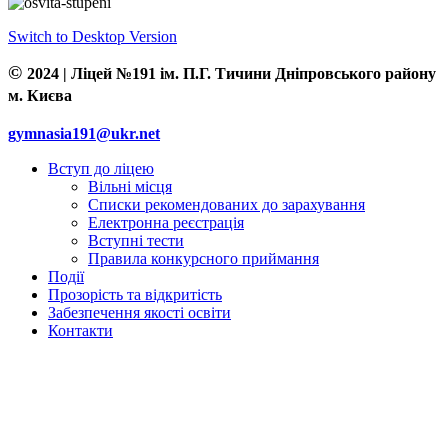
Switch to Desktop Version
©
2024 | Ліцей №191 ім. П.Г. Тичини Дніпровського району
м. Києва
gymnasia191@ukr.net
Вступ до ліцею
Вільні місця
Списки рекомендованих до зарахування
Електронна реєстрація
Вступні тести
Правила конкурсного приймання
Події
Прозорість та відкритість
Забезпечення якості освіти
Контакти